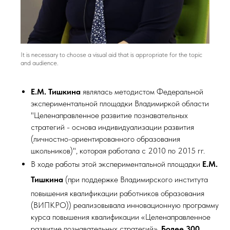
It is necessary to choose a visual aid that is appropriate for the topic
and audience.
Е.М. Тишкина
являлась методистом Федеральной
экспериментальной площадки Владимиркой области
"Целенаправленное развитие познавательных
стратегий - основа индивидуализации развития
(личностно-ориентированного образования
школьников)", которая работала с 2010 по 2015 гг.
В ходе работы этой экспериментальной площадки
Е.М.
Тишкина
(при поддержке
Владимирского института
повышения квалификации работников образования
(ВИПКРО)) реализовывала инновационную программу
курса повышения квалификации «Целенаправленное
развитие познавательных стратегий».
Более 300